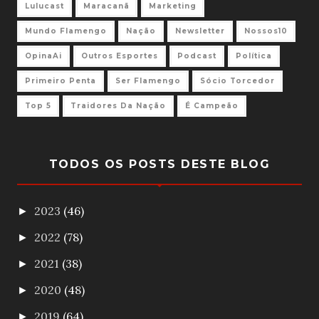
Lulucast
Maracanã
Marketing
Mundo Flamengo
Nação
Newsletter
Nossos10
OpinaAi
Outros Esportes
Podcast
Política
Primeiro Penta
Ser Flamengo
Sócio Torcedor
Top 5
Traidores Da Nação
É Campeão
TODOS OS POSTS DESTE BLOG
2023
(46)
►
2022
(78)
►
2021
(38)
►
2020
(48)
►
2019
(64)
►