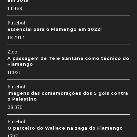
em 2013
13:46
8
Futebol
Essencial para o Flamengo em 2022!
16:29
12
Zico
A passagem de Tele Santana como técnico do
Flamengo
11:02
1
Futebol
Imagens das comemorações dos 5 gols contra
o Palestino
08:37
0
Futebol
O parceiro do Wallace na zaga do Flamengo
15:17
1