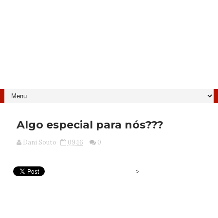
Algo especial para nós???
Dani Souto
09:16
0
>