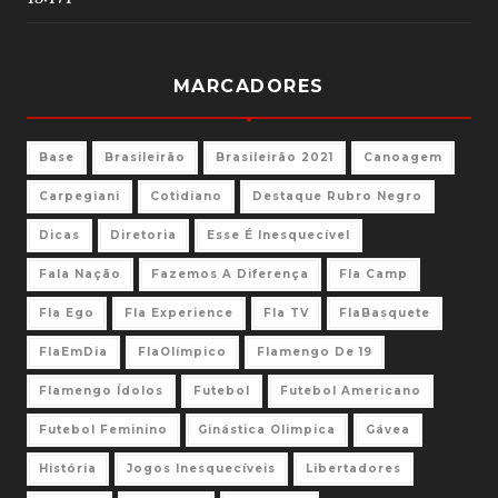
MARCADORES
Base
Brasileirão
Brasileirão 2021
Canoagem
Carpegiani
Cotidiano
Destaque Rubro Negro
Dicas
Diretoria
Esse É Inesquecível
Fala Nação
Fazemos A Diferença
Fla Camp
Fla Ego
Fla Experience
Fla TV
FlaBasquete
FlaEmDia
FlaOlímpico
Flamengo De 19
Flamengo Ídolos
Futebol
Futebol Americano
Futebol Feminino
Ginástica Olimpica
Gávea
História
Jogos Inesquecíveis
Libertadores