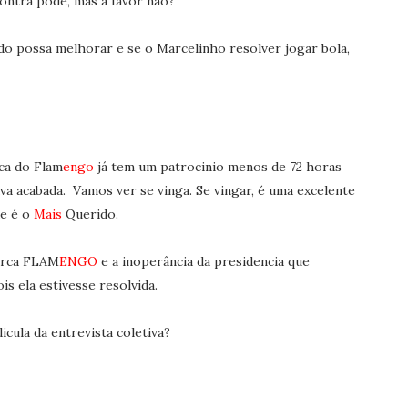
ontra pode, mas a favor não?
o possa melhorar e se o Marcelinho resolver jogar bola,
ca do Flam
engo
já tem um patrocinio menos de 72 horas
va acabada. Vamos ver se vinga. Se vingar, é uma excelente
e é o
Mais
Querido.
marca FLAM
ENGO
e a inoperância da presidencia que
s ela estivesse resolvida.
cula da entrevista coletiva?