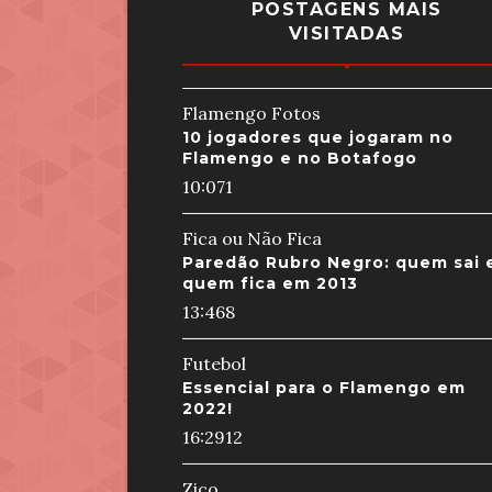
POSTAGENS MAIS
VISITADAS
Flamengo Fotos
10 jogadores que jogaram no
Flamengo e no Botafogo
10:07
1
Fica ou Não Fica
Paredão Rubro Negro: quem sai 
quem fica em 2013
13:46
8
Futebol
Essencial para o Flamengo em
2022!
16:29
12
Zico