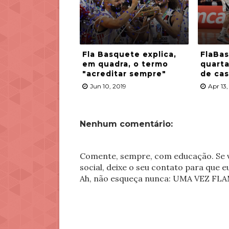
Fla Basquete explica,
FlaBas
em quadra, o termo
quarta
"acreditar sempre"
de ca
Jun 10, 2019
Apr 13,
Nenhum comentário:
Comente, sempre, com educação. Se v
social, deixe o seu contato para que 
Ah, não esqueça nunca: UMA VEZ 