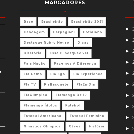
MARCADORES
Base
Brasileirão
Brasileirão 2021
►
Canoagem
Carpegiani
Cotidiano
►
Destaque Rubro Negro
Dicas
►
Diretoria
Esse É Inesquecível
►
Fala Nação
Fazemos A Diferença
e
►
Fla Camp
Fla Ego
Fla Experience
►
Fla TV
FlaBasquete
FlaEmDia
►
FlaOlímpico
Flamengo De 19
Flamengo Ídolos
Futebol
►
Futebol Americano
Futebol Feminino
►
Ginástica Olimpica
Gávea
História
►