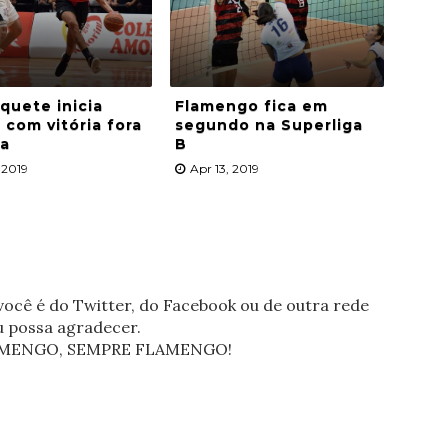
quete inicia
Flamengo fica em
 com vitória fora
segundo na Superliga
sa
B
 2019
Apr 13, 2019
ocê é do Twitter, do Facebook ou de outra rede
eu possa agradecer.
FLAMENGO, SEMPRE FLAMENGO!