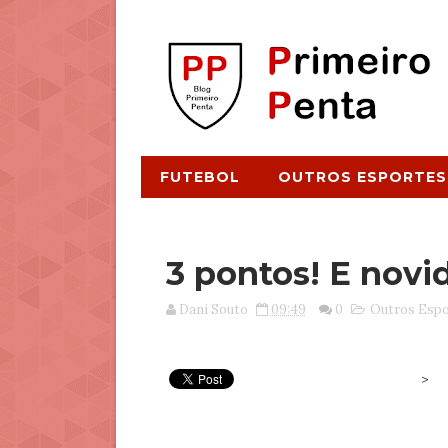
FUTEBOL
OUTROS ESPORTES
3 pontos! E novi
Dani Souto
09:49
0
Outros Espo
>