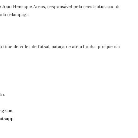
o João Henrique Areas, responsável pela reestruturação do
uda relampaga.
ime de volei, de futsal, natação e até a bocha, porque não.
to.
egram.
atsapp.