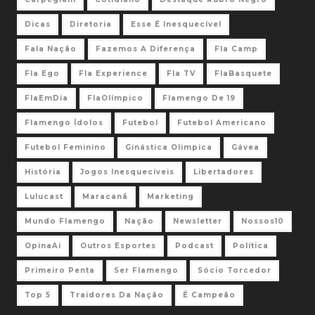
Dicas
Diretoria
Esse É Inesquecível
Fala Nação
Fazemos A Diferença
Fla Camp
Fla Ego
Fla Experience
Fla TV
FlaBasquete
FlaEmDia
FlaOlímpico
Flamengo De 19
Flamengo Ídolos
Futebol
Futebol Americano
Futebol Feminino
Ginástica Olimpica
Gávea
História
Jogos Inesquecíveis
Libertadores
Lulucast
Maracanã
Marketing
Mundo Flamengo
Nação
Newsletter
Nossos10
OpinaAi
Outros Esportes
Podcast
Política
Primeiro Penta
Ser Flamengo
Sócio Torcedor
Top 5
Traidores Da Nação
É Campeão