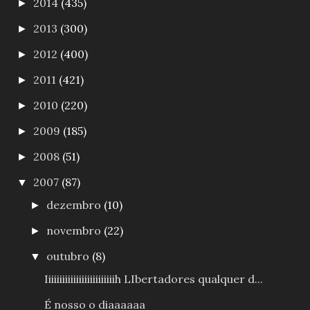
2014
(435)
►
2013
(300)
►
2012
(400)
►
2011
(421)
►
2010
(220)
►
2009
(185)
►
2008
(51)
►
2007
(87)
▼
dezembro
(10)
►
novembro
(22)
►
outubro
(8)
▼
Iiiiiiiiiiiiiiiiiiiiiiiiih LIbertadores qualquer d...
É nosso o diaaaaaa